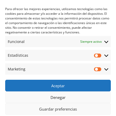
Cuando la normativa lo permita, el Usuario y la
Para ofrecer las mejores experiencias, utilizamos tecnologías como las
Titular se someten expresamente a los Juzgados y
cookies para almacenar y/o acceder a la información del dispositivo. El
Tribunales de
Alicante
.
consentimiento de estas tecnologías nos permitirá procesar datos como
[/col] [/row] [/section]
el comportamiento de navegación o las identificaciones únicas en este
Categorías
sitio. No consentir o retirar el consentimiento, puede afectar
negativamente a ciertas características y funciones.
Contenido
Funcional
Siempre activo
Novedades
NEWSLETTER
Estadísticas
Estadíst
[contact-form-7 id="1973" title="Newsletter"]
Marketing
Marketi
Aceptar
Aviso legal
Política de privacidad
Política
Denegar
de cookies
Copyright 2025 © todohipno.com
Diseño
Guardar preferencias
web PC64