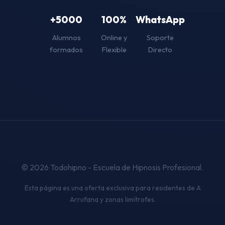
+5000
100%
WhatsApp
Alumnos
Online y
Soporte
formados
Flexible
Directo
© 2026 Todohipno - Escuela de Hipnosis Profesional.
Esta página es una oferta exclusiva para residentes de A
Arrufana y zonas limítrofes.