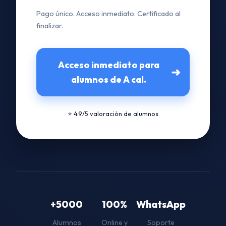
Pago único. Acceso inmediato. Certificado al
finalizar.
Acceso inmediato para
➜
alumnos de A cal.
⭐ 4.9/5 valoración de alumnos
+5000
100%
WhatsApp
Alumnos
Online y
Soporte