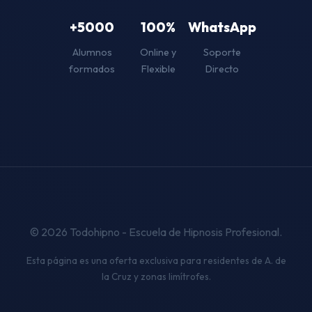
+5000
100%
WhatsApp
Alumnos
Online y
Soporte
formados
Flexible
Directo
© 2026 Todohipno - Escuela de Hipnosis Profesional.
Esta página es una oferta exclusiva para residentes de A. de
la Cruz y zonas limítrofes.