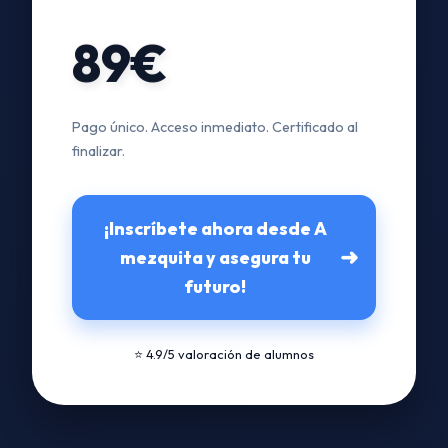
89€
Pago único. Acceso inmediato. Certificado al
finalizar.
¡Inscríbete ahora desde A
➜
mezquita y asegura tu
futuro!
⭐ 4.9/5 valoración de alumnos