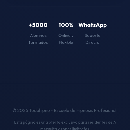
+5000
100%
WhatsApp
Alumnos
Online y
Soporte
formados
Flexible
Directo
© 2026 Todohipno - Escuela de Hipnosis Profesional.
Esta página es una oferta exclusiva para residentes de A
mezquita y zonas limítrofes.