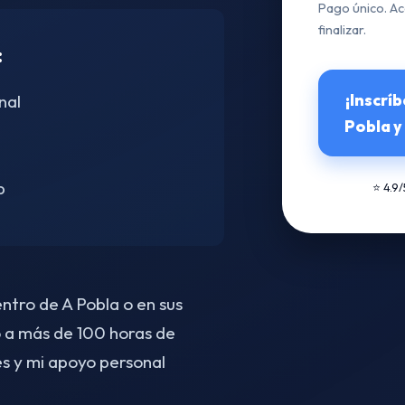
Pago único. Ac
finalizar.
:
¡Inscrí
nal
Pobla y
p
⭐ 4.9
entro de A Pobla o en sus
 a más de 100 horas de
s y mi apoyo personal