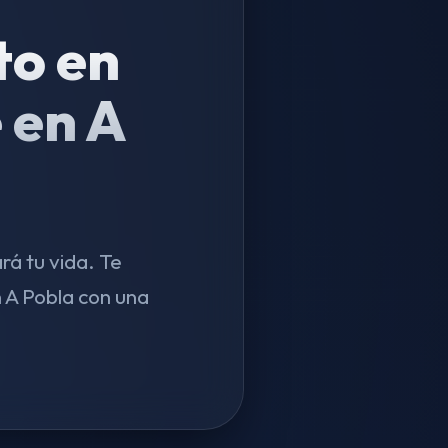
to en
 en A
á tu vida. Te
 A Pobla con una