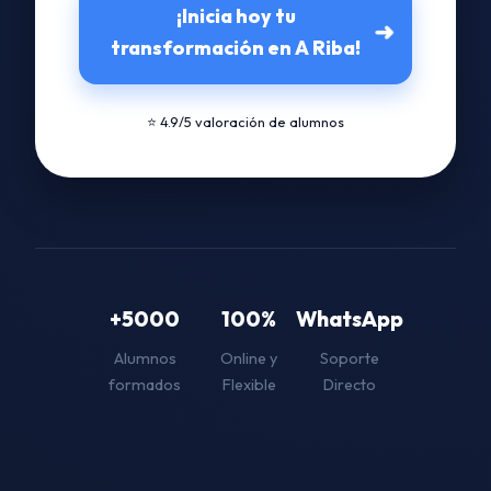
¡Inicia hoy tu
➜
transformación en A Riba!
⭐ 4.9/5 valoración de alumnos
+5000
100%
WhatsApp
Alumnos
Online y
Soporte
formados
Flexible
Directo