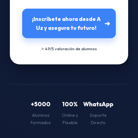
¡Inscríbete ahora desde A
➜
Uz y asegura tu futuro!
⭐ 4.9/5 valoración de alumnos
+5000
100%
WhatsApp
Alumnos
Online y
Soporte
formados
Flexible
Directo