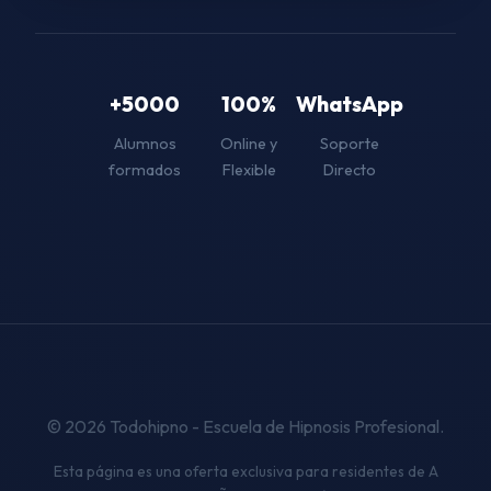
+5000
100%
WhatsApp
Alumnos
Online y
Soporte
formados
Flexible
Directo
© 2026 Todohipno - Escuela de Hipnosis Profesional.
Esta página es una oferta exclusiva para residentes de A