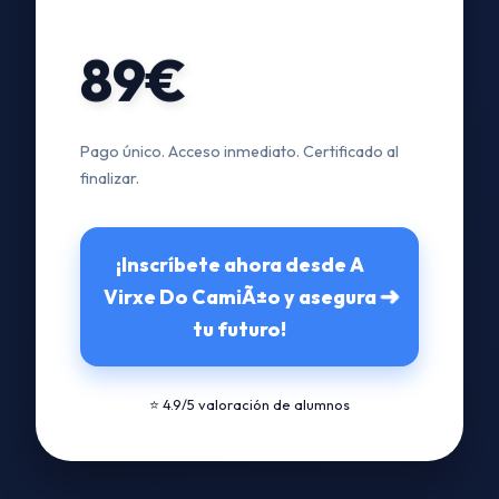
89€
Pago único. Acceso inmediato. Certificado al
finalizar.
¡Inscríbete ahora desde A
➜
Virxe Do CamiÃ±o y asegura
tu futuro!
⭐ 4.9/5 valoración de alumnos