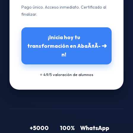
Pago único. Acceso inmediato. Certificado al
finalizar.
¡Inicia hoy tu
➜
transformación en AbaÃ±Ã­
n!
⭐ 4.9/5 valoración de alumnos
+5000
100%
WhatsApp