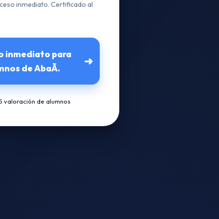
ceso inmediato. Certificado al
o inmediato para
➜
mnos de AbaÃ­.
/5 valoración de alumnos