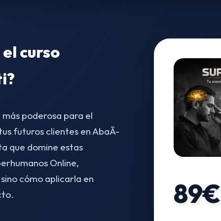
 el curso
ti?
a más poderosa para el
s futuros clientes en AbaÃ­
ta que domine estas
uperhumanos Online,
 sino cómo aplicarla en
89€
cto.