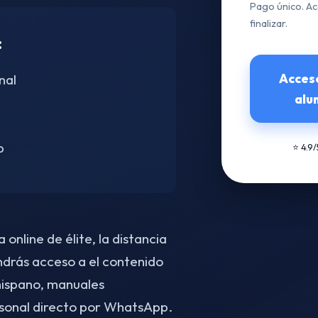
Pago único. Ac
finalizar.
:
Acces
nal
alu
p
⭐ 4.9
online de élite, la distancia
drás acceso a el contenido
ispano, manuales
sonal directo por WhatsApp.