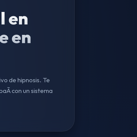
l en
e en
vo de hipnosis. Te
aÃ­ con un sistema