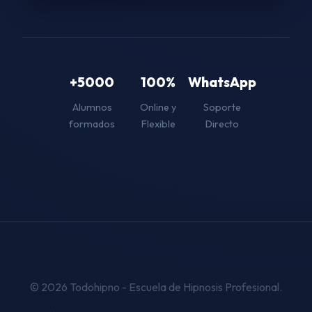
+5000
100%
WhatsApp
Alumnos
Online y
Soporte
formados
Flexible
Directo
© 2026 Todohipno - Escuela de Hipnosis Profesional.