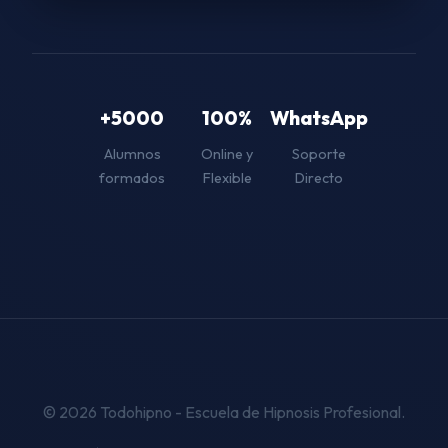
+5000
100%
WhatsApp
Alumnos
Online y
Soporte
formados
Flexible
Directo
© 2026 Todohipno - Escuela de Hipnosis Profesional.