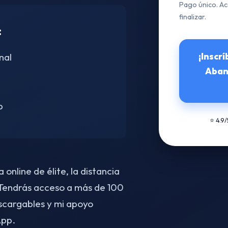
Pago único. Ac
finalizar.
:
¡Inscr
nal
Abani
p
⭐ 4.9
online de élite, la distancia
Tendrás acceso a más de 100
scargables y mi apoyo
App.