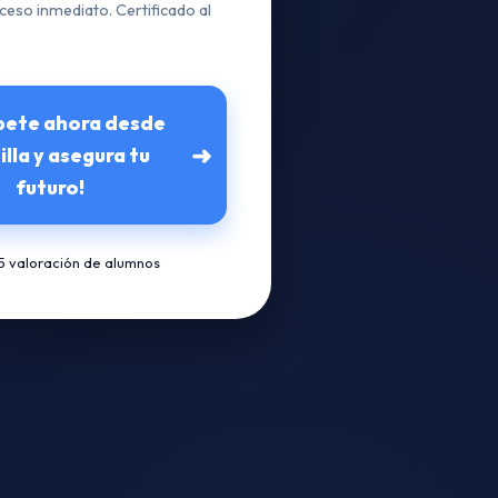
ceso inmediato. Certificado al
íbete ahora desde
➜
lla y asegura tu
futuro!
/5 valoración de alumnos