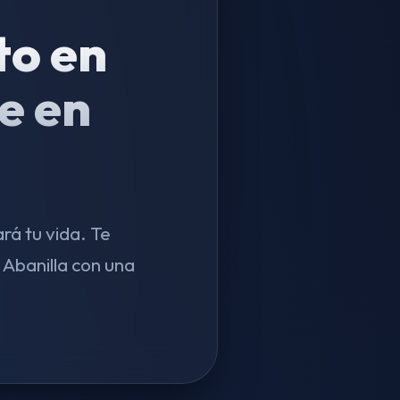
to en
e en
rá tu vida. Te
Abanilla con una