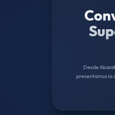
Conv
Sup
Desde Abanill
presentamos la 