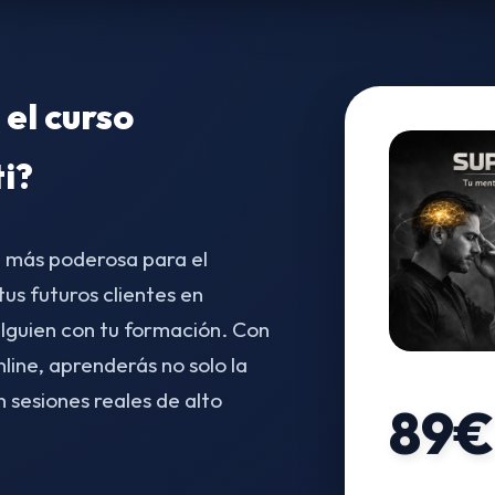
 el curso
ti?
a más poderosa para el
s futuros clientes en
lguien con tu formación. Con
ine, aprenderás no solo la
n sesiones reales de alto
89€