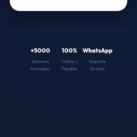
+5000
100%
WhatsApp
Alumnos
Online y
Soporte
formados
Flexible
Directo