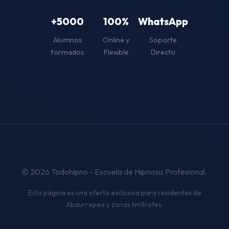
+5000
100%
WhatsApp
Alumnos
Online y
Soporte
formados
Flexible
Directo
© 2026 Todohipno - Escuela de Hipnosis Profesional.
Esta página es una oferta exclusiva para residentes de
Abaurrepea y zonas limítrofes.