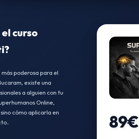
 el curso
ti?
a más poderosa para el
ucaram, existe una
ionales a alguien con tu
Superhumanos Online,
 sino cómo aplicarla en
89€
cto.