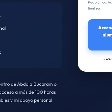
Pago único. Ac
finalizar.
:
Acces
nal
alu
p
⭐ 4.9
centro de Abdala Bucaram o
 acceso a más de 100 horas
bles y mi apoyo personal