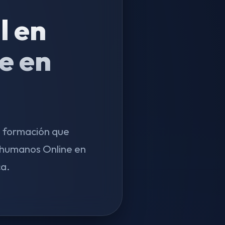
l en
e en
a formación que
rhumanos Online en
ca.