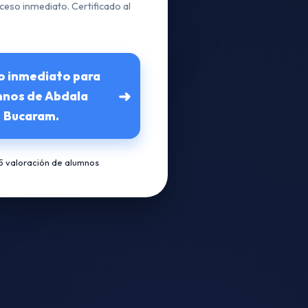
ceso inmediato. Certificado al
o inmediato para
➜
mnos de Abdala
Bucaram.
/5 valoración de alumnos