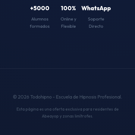
+5000
100%
WhatsApp
Alumnos
Online y
Soporte
formados
Flexible
Directo
© 2026 Todohipno - Escuela de Hipnosis Profesional.
Esta página es una oferta exclusiva para residentes de
Abeayop y zonas limítrofes.