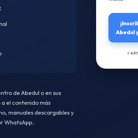
:
¡Inscr
nal
Abedul y
p
⭐ 4.9
entro de Abedul o en sus
 a el contenido más
no, manuales descargables y
por WhatsApp.