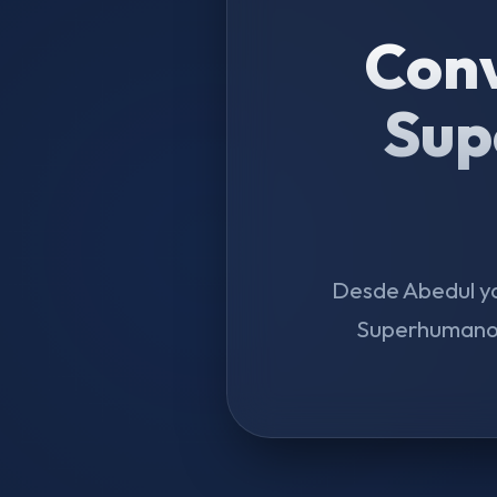
Conv
Sup
Desde Abedul ya 
Superhumanos 