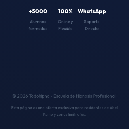
+5000
100%
WhatsApp
Alumnos
Online y
Soporte
formados
Flexible
Directo
© 2026 Todohipno - Escuela de Hipnosis Profesional.
Esta página es una oferta exclusiva para residentes de Abel
Kumo y zonas limítrofes.