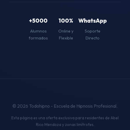
+5000
100%
WhatsApp
Alumnos
Online y
Soporte
formados
Flexible
Directo
© 2026 Todohipno - Escuela de Hipnosis Profesional.
Esta página es una oferta exclusiva para residentes de Abel
Rico Mendoza y zonas limítrofes.