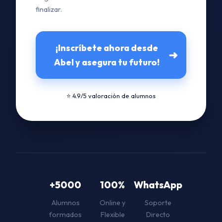
finalizar.
¡Inscríbete ahora desde
➜
Abel y asegura tu futuro!
⭐ 4.9/5 valoración de alumnos
+5000
100%
WhatsApp
Alumnos
Online y
Soporte
formados
Flexible
Directo