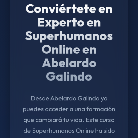
Conviértete en
Experto en
Superhumanos
Online en
Abelardo
Galindo
Desde Abelardo Galindo ya
puedes acceder a una formación
que cambiará tu vida. Este curso
de Superhumanos Online ha sido