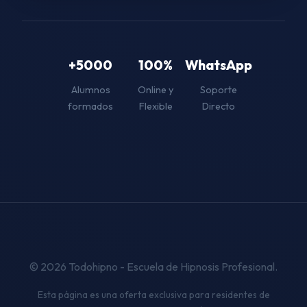
+5000
100%
WhatsApp
Alumnos
Online y
Soporte
formados
Flexible
Directo
© 2026 Todohipno - Escuela de Hipnosis Profesional.
Esta página es una oferta exclusiva para residentes de