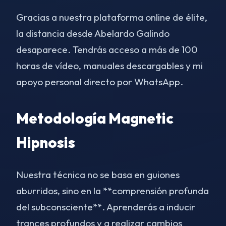
Gracias a nuestra plataforma online de élite,
la distancia desde Abelardo Galindo
desaparece. Tendrás acceso a más de 100
horas de vídeo, manuales descargables y mi
apoyo personal directo por WhatsApp.
Metodología Magnetic
Hipnosis
Nuestra técnica no se basa en guiones
aburridos, sino en la **comprensión profunda
del subconsciente**. Aprenderás a inducir
trances profundos y a realizar cambios