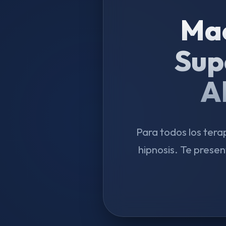
Mae
Sup
A
Para todos los tera
hipnosis. Te pres