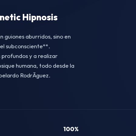
etic Hipnosis
n guiones aburridos, sino en
el subconsciente**.
 profundos y a realizar
 psique humana, todo desde la
belardo RodrÃ­guez.
100%