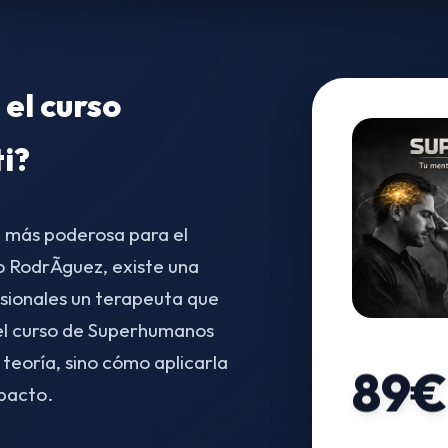
 el curso
ti?
a más poderosa para el
 RodrÃ­guez, existe una
sionales un terapeuta que
el curso de Superhumanos
 teoría, sino cómo aplicarla
89€
mpacto.