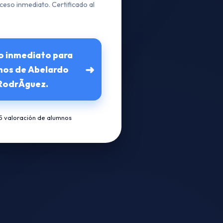
ceso inmediato. Certificado al
o inmediato para
➜
nos de Abelardo
RodrÃ­guez.
/5 valoración de alumnos