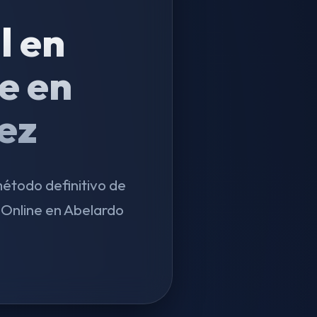
l en
e en
ez
método definitivo de
Online en Abelardo