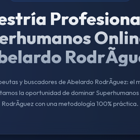
stría Profesiona
erhumanos Onlin
belardo RodrÃ­gu
peutas y buscadores de Abelardo RodrÃ­guez: el 
entamos la oportunidad de dominar Superhumanos 
RodrÃ­guez con una metodología 100% práctica.