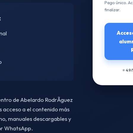
Pago único. Ac
finalizar.
:
Acces
nal
alum
p
⭐ 4.9
centro de Abelardo RodrÃ­guez
s acceso a el contenido más
no, manuales descargables y
por WhatsApp.