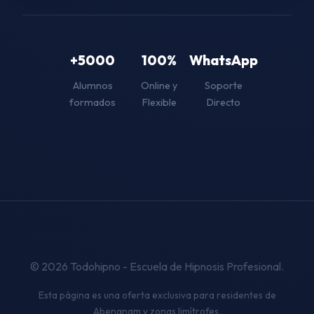
+5000
100%
WhatsApp
Alumnos
Online y
Soporte
formados
Flexible
Directo
© 2026 Todohipno - Escuela de Hipnosis Profesional.
Esta página es una oferta exclusiva para residentes de
Abengnam y zonas limítrofes.