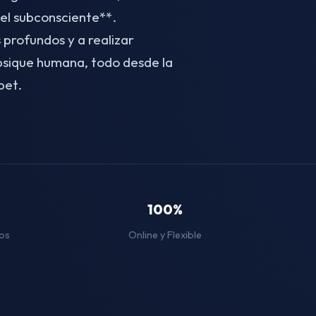
el subconsciente**.
 profundos y a realizar
 psique humana, todo desde la
bet.
100%
os
Online y Flexible