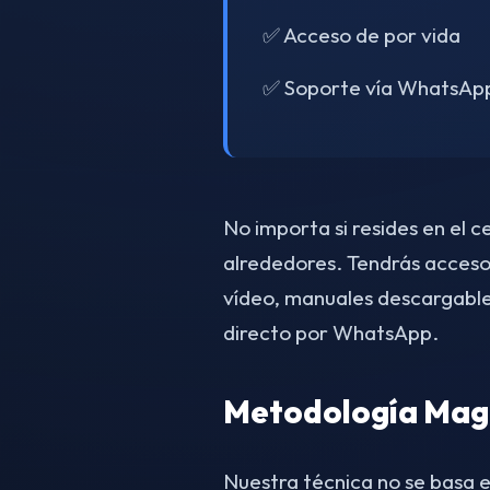
✅ Acceso de por vida
✅ Soporte vía WhatsAp
No importa si resides en el c
alrededores. Tendrás acceso
vídeo, manuales descargable
directo por WhatsApp.
Metodología Magn
Nuestra técnica no se basa e