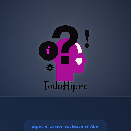
Especialización exclusiva en Abet