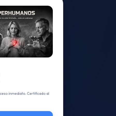
ceso inmediato. Certificado al