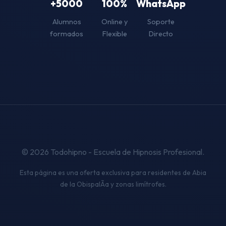
+5000
100%
WhatsApp
Alumnos
Online y
Soporte
formados
Flexible
Directo
© 2026 Todohipno - Escuela de Hipnosis Profesional.
Esta página es una oferta exclusiva para residentes de Abia
de la ObispalÃ­a y zonas limítrofes.