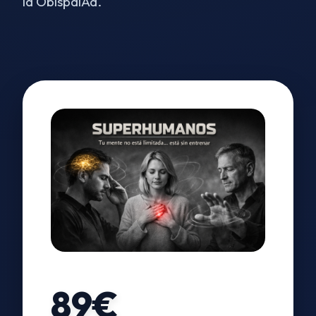
la ObispalÃ­a.
89€