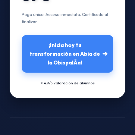
Pago único. Acceso inmediato. Certificado al
finalizar.
¡Inicia hoy tu
➜
transformación en Abia de
la ObispalÃ­a!
⭐ 4.9/5 valoración de alumnos