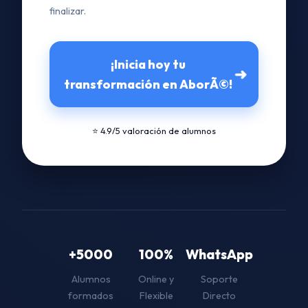
finalizar.
¡Inicia hoy tu
➜
transformación en AborÃ©!
⭐ 4.9/5 valoración de alumnos
+5000
100%
WhatsApp
Alumnos
Online y
Soporte
formados
Flexible
Directo