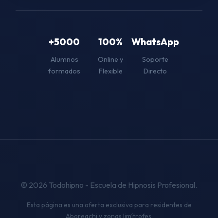
+5000
100%
WhatsApp
Alumnos
Online y
Soporte
formados
Flexible
Directo
© 2026 Todohipno - Escuela de Hipnosis Profesional.
Esta página es una oferta exclusiva para residentes de
Aboreachi y zonas limítrofes.