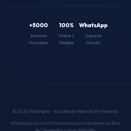
+5000
100%
WhatsApp
Alumnos
Online y
Soporte
formados
Flexible
Directo
© 2026 Todohipno - Escuela de Hipnosis Profesional.
Esta página es una oferta exclusiva para residentes de Abra
de Caiguanabo y zonas limítrofes.