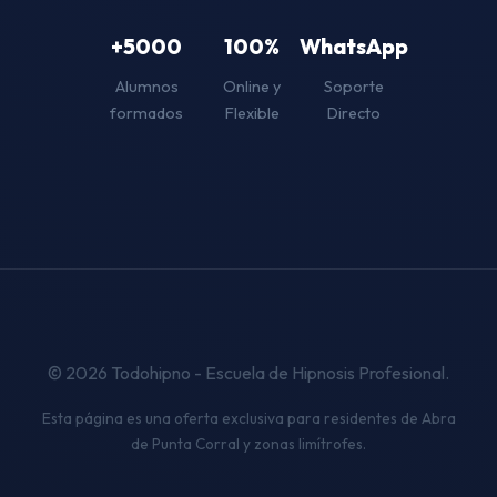
+5000
100%
WhatsApp
Alumnos
Online y
Soporte
formados
Flexible
Directo
© 2026 Todohipno - Escuela de Hipnosis Profesional.
Esta página es una oferta exclusiva para residentes de Abra
de Punta Corral y zonas limítrofes.