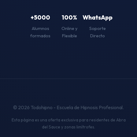
+5000
100%
WhatsApp
Alumnos
Online y
Soporte
formados
Flexible
Directo
© 2026 Todohipno - Escuela de Hipnosis Profesional.
Esta página es una oferta exclusiva para residentes de Abra
del Sauce y zonas limítrofes.