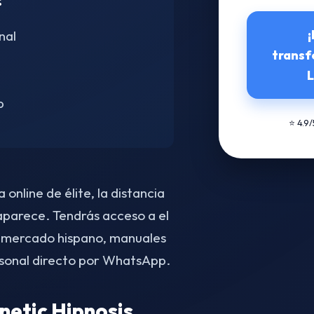
:
¡
nal
transf
L
p
⭐ 4.9
online de élite, la distancia
aparece. Tendrás acceso a el
 mercado hispano, manuales
sonal directo por WhatsApp.
etic Hipnosis