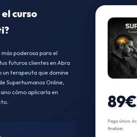
 el curso
ti?
a más poderosa para el
s futuros clientes en Abra
o un terapeuta que domine
o de Superhumanos Online,
 sino cómo aplicarla en
89€
cto.
Pago único. Ac
finalizar.