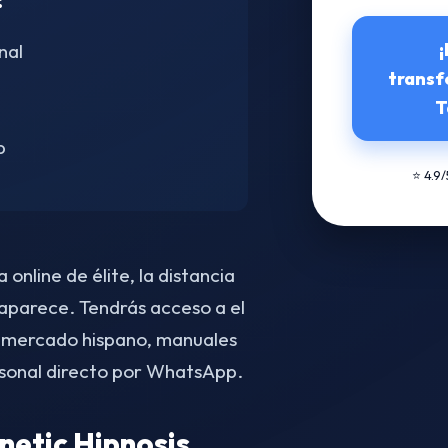
:
¡
nal
transf
T
p
⭐ 4.9
online de élite, la distancia
parece. Tendrás acceso a el
 mercado hispano, manuales
sonal directo por WhatsApp.
etic Hipnosis