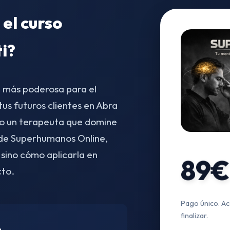
 el curso
ti?
a más poderosa para el
s futuros clientes en Abra
o un terapeuta que domine
o de Superhumanos Online,
 sino cómo aplicarla en
89€
cto.
Pago único. Ac
finalizar.