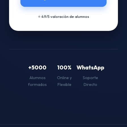
⭐ 4.9/5 valoración de alumnos
+5000
100%
WhatsApp
Alumnos
Online y
Soporte
formados
Flexible
Directo