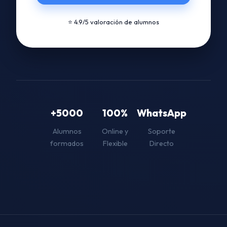
⭐ 4.9/5 valoración de alumnos
+5000
100%
WhatsApp
Alumnos
Online y
Soporte
formados
Flexible
Directo