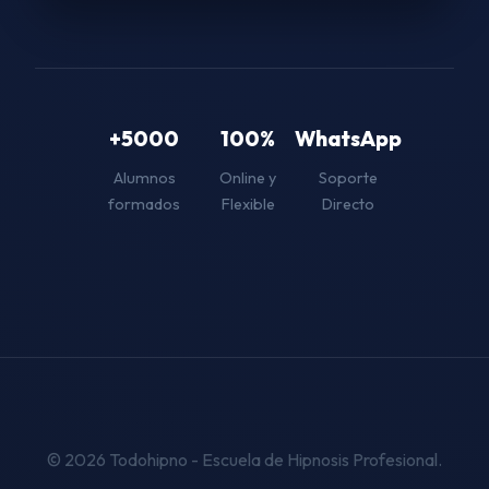
+5000
100%
WhatsApp
Alumnos
Online y
Soporte
formados
Flexible
Directo
© 2026 Todohipno - Escuela de Hipnosis Profesional.