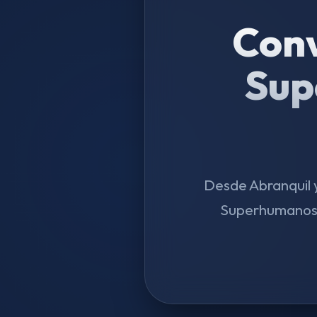
Conv
Sup
Desde Abranquil y
Superhumanos O