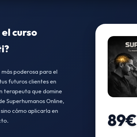
 el curso
ti?
a más poderosa para el
s futuros clientes en
un terapeuta que domine
o de Superhumanos Online,
 sino cómo aplicarla en
89€
cto.