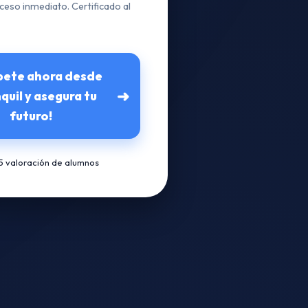
ceso inmediato. Certificado al
íbete ahora desde
➜
quil y asegura tu
futuro!
/5 valoración de alumnos