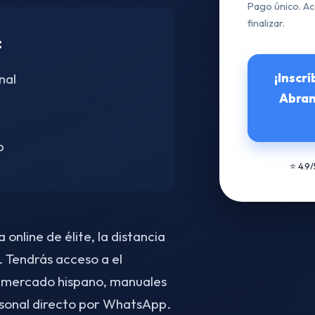
Pago único. Ac
finalizar.
:
¡Inscr
nal
Abran
p
⭐ 4.9
online de élite, la distancia
 Tendrás acceso a el
 mercado hispano, manuales
sonal directo por WhatsApp.