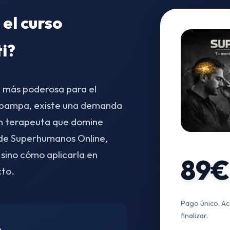
 el curso
ti?
a más poderosa para el
pampa, existe una demanda
un terapeuta que domine
o de Superhumanos Online,
 sino cómo aplicarla en
89€
cto.
Pago único. Ac
finalizar.