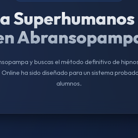
a Superhumanos 
en Abransopamp
nsopampa y buscas el método definitivo de hipnos
nline ha sido diseñado para un sistema probado
alumnos.