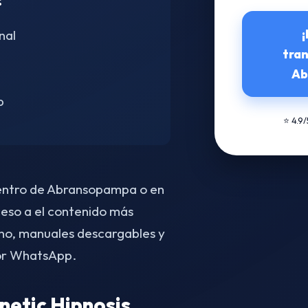
:
¡
nal
tra
Ab
p
⭐ 4.9
 centro de Abransopampa o en
ceso a el contenido más
no, manuales descargables y
por WhatsApp.
etic Hipnosis