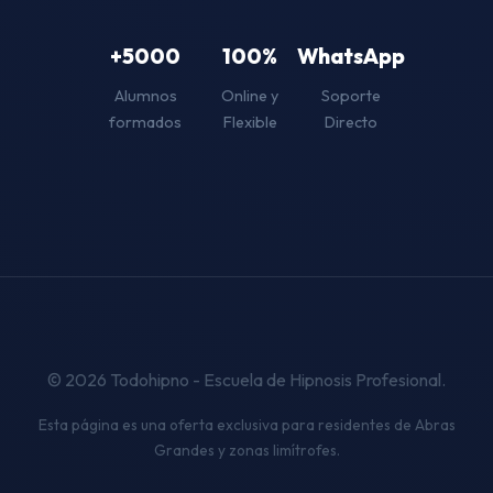
+5000
100%
WhatsApp
Alumnos
Online y
Soporte
formados
Flexible
Directo
© 2026 Todohipno - Escuela de Hipnosis Profesional.
Esta página es una oferta exclusiva para residentes de Abras
Grandes y zonas limítrofes.