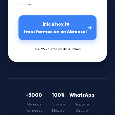
finalizar.
¡Inicia hoy tu
➜
transformación en Abrence!
⭐ 4.9/5 valoración de alumnos
+5000
100%
WhatsApp
Alumnos
Online y
Soporte
formados
Flexible
Directo