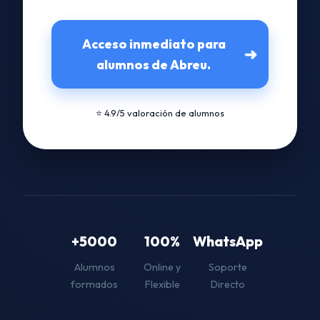
Acceso inmediato para
➜
alumnos de Abreu.
⭐ 4.9/5 valoración de alumnos
+5000
100%
WhatsApp
Alumnos
Online y
Soporte
formados
Flexible
Directo