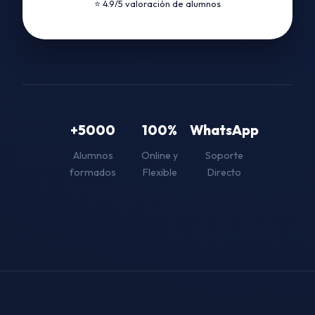
⭐ 4.9/5 valoración de alumnos
+5000
100%
WhatsApp
Alumnos
Online y
Soporte
formados
Flexible
Directo