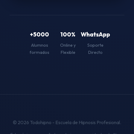
+5000
100%
WhatsApp
Alumnos
Online y
Soporte
formados
Flexible
Directo
© 2026 Todohipno - Escuela de Hipnosis Profesional.