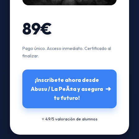
89€
Pago único. Acceso inmediato. Certificado al
finalizar.
¡Inscríbete ahora desde
➜
Abusu / La PeÃ±a y asegura
tu futuro!
⭐ 4.9/5 valoración de alumnos