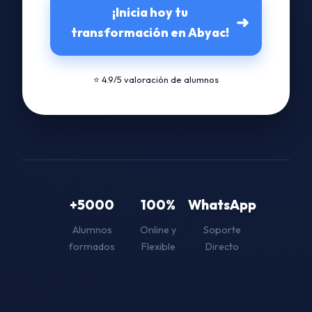
¡Inicia hoy tu
➜
transformación en Abyac!
⭐ 4.9/5 valoración de alumnos
+5000
100%
WhatsApp
Alumnos
Online y
Soporte
formados
Flexible
Directo