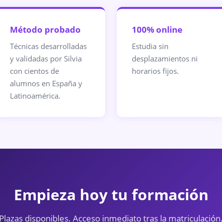
Método probado
100% online
Técnicas desarrolladas
Estudia sin
y validadas por Silvia
desplazamientos ni
con cientos de
horarios fijos.
alumnos en España y
Latinoamérica.
Empieza hoy tu formación
Plazas disponibles. Acceso inmediato tras la matriculación