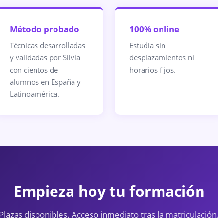
Método probado
100% online
Técnicas desarrolladas
Estudia sin
y validadas por Silvia
desplazamientos ni
con cientos de
horarios fijos.
alumnos en España y
Latinoamérica.
Empieza hoy tu formación
Plazas disponibles. Acceso inmediato tras la matriculación