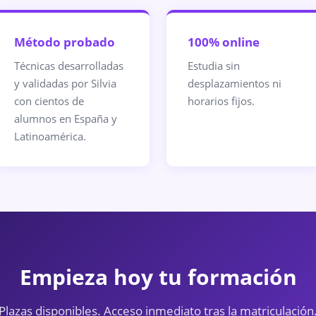
Método probado
100% online
Técnicas desarrolladas
Estudia sin
y validadas por Silvia
desplazamientos ni
con cientos de
horarios fijos.
alumnos en España y
Latinoamérica.
Empieza hoy tu formación
Plazas disponibles. Acceso inmediato tras la matriculación