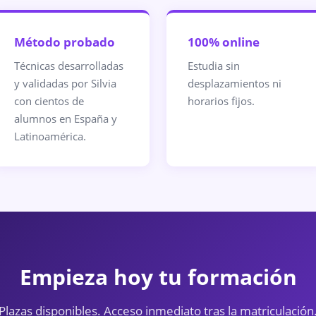
Método probado
100% online
Técnicas desarrolladas
Estudia sin
y validadas por Silvia
desplazamientos ni
con cientos de
horarios fijos.
alumnos en España y
Latinoamérica.
Empieza hoy tu formación
Plazas disponibles. Acceso inmediato tras la matriculación