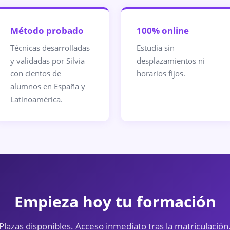
Método probado
100% online
Técnicas desarrolladas
Estudia sin
y validadas por Silvia
desplazamientos ni
con cientos de
horarios fijos.
alumnos en España y
Latinoamérica.
Empieza hoy tu formación
Plazas disponibles. Acceso inmediato tras la matriculación